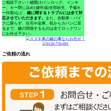
ご相談下さい！
鍵開け(インロック、インキ
ー、キー閉じ込め) 鍵作成(全部紛失、予備キ
ー作製)など、
鍵に関するトラブルには全て対
応させていただきます。
また、自動車・バイ
クに限らず、住宅や金庫、机からカバンに至
るまで、鍵の関係するものは全てロックワン
にお任せ下さい。
ご依頼の流れ