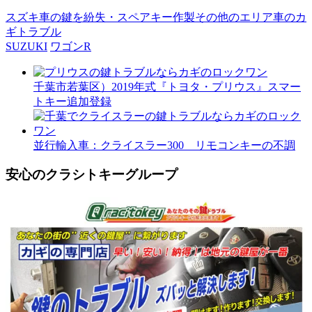
スズキ車の鍵を紛失・スペアキー作製
その他のエリア
車のカ
ギトラブル
SUZUKI
ワゴンR
千葉市若葉区）2019年式『トヨタ・プリウス』スマー
トキー追加登録
並行輸入車：クライスラー300 リモコンキーの不調
安心のクラシトキーグループ